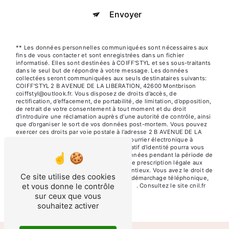
Envoyer
** Les données personnelles communiquées sont nécessaires aux
fins de vous contacter et sont enregistrées dans un fichier
informatisé. Elles sont destinées à COIFF'STYL et ses sous-traitants
dans le seul but de répondre à votre message. Les données
collectées seront communiquées aux seuls destinataires suivants:
COIFF'STYL 2 B AVENUE DE LA LIBERATION, 42600 Montbrison
coiffstyl@outlook.fr. Vous disposez de droits d’accès, de
rectification, d’effacement, de portabilité, de limitation, d’opposition,
de retrait de votre consentement à tout moment et du droit
d’introduire une réclamation auprès d’une autorité de contrôle, ainsi
que d’organiser le sort de vos données post-mortem. Vous pouvez
exercer ces droits par voie postale à l'adresse 2 B AVENUE DE LA
LIBERATION, 42600 Montbrison ou par courrier électronique à
l'adresse coiffstyl@outlook.fr. Un justificatif d'identité pourra vous
être demandé. Nous conservons vos données pendant la période de
prise de contact puis pendant la durée de prescription légale aux
fins probatoires et de gestion des contentieux. Vous avez le droit de
Ce site utilise des cookies
vous inscrire sur la liste d'opposition au démarchage téléphonique,
et vous donne le contrôle
disponible à cette adresse:
Bloctel.gouv.fr
. Consultez le site cnil.fr
pour plus d’informations sur vos droits.
sur ceux que vous
souhaitez activer