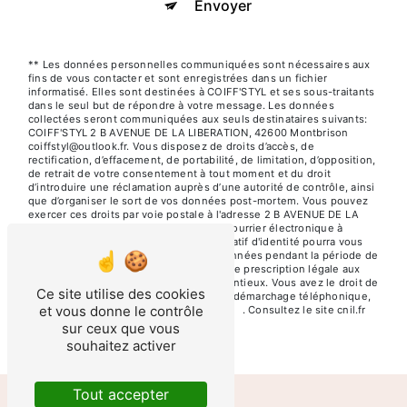
Envoyer
** Les données personnelles communiquées sont nécessaires aux
fins de vous contacter et sont enregistrées dans un fichier
informatisé. Elles sont destinées à COIFF'STYL et ses sous-traitants
dans le seul but de répondre à votre message. Les données
collectées seront communiquées aux seuls destinataires suivants:
COIFF'STYL 2 B AVENUE DE LA LIBERATION, 42600 Montbrison
coiffstyl@outlook.fr. Vous disposez de droits d’accès, de
rectification, d’effacement, de portabilité, de limitation, d’opposition,
de retrait de votre consentement à tout moment et du droit
d’introduire une réclamation auprès d’une autorité de contrôle, ainsi
que d’organiser le sort de vos données post-mortem. Vous pouvez
exercer ces droits par voie postale à l'adresse 2 B AVENUE DE LA
LIBERATION, 42600 Montbrison ou par courrier électronique à
l'adresse coiffstyl@outlook.fr. Un justificatif d'identité pourra vous
être demandé. Nous conservons vos données pendant la période de
prise de contact puis pendant la durée de prescription légale aux
fins probatoires et de gestion des contentieux. Vous avez le droit de
Ce site utilise des cookies
vous inscrire sur la liste d'opposition au démarchage téléphonique,
et vous donne le contrôle
disponible à cette adresse:
Bloctel.gouv.fr
. Consultez le site cnil.fr
pour plus d’informations sur vos droits.
sur ceux que vous
souhaitez activer
Tout accepter