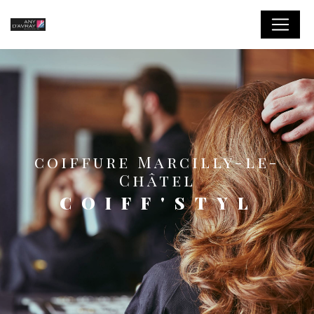
Panneau de gestion des cookies
coiffure Marcilly-le-
Châtel
COIFF'STYL