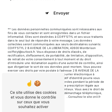
Envoyer
** Les données personnelles communiquées sont nécessaires aux
fins de vous contacter et sont enregistrées dans un fichier
informatisé. Elles sont destinées à COIFF'STYL et ses sous-traitants
dans le seul but de répondre à votre message. Les données
collectées seront communiquées aux seuls destinataires suivants:
COIFF'STYL 2 B AVENUE DE LA LIBERATION, 42600 Montbrison
coiffstyl@outlook.fr. Vous disposez de droits d’accès, de
rectification, d’effacement, de portabilité, de limitation, d’opposition,
de retrait de votre consentement à tout moment et du droit
d’introduire une réclamation auprès d’une autorité de contrôle, ainsi
que d’organiser le sort de vos données post-mortem. Vous pouvez
exercer ces droits par voie postale à l'adresse 2 B AVENUE DE LA
LIBERATION, 42600 Montbrison ou par courrier électronique à
l'adresse coiffstyl@outlook.fr. Un justificatif d'identité pourra vous
être demandé. Nous conservons vos données pendant la période de
prise de contact puis pendant la durée de prescription légale aux
fins probatoires et de gestion des contentieux. Vous avez le droit de
Ce site utilise des cookies
vous inscrire sur la liste d'opposition au démarchage téléphonique,
et vous donne le contrôle
disponible à cette adresse:
Bloctel.gouv.fr
. Consultez le site cnil.fr
pour plus d’informations sur vos droits.
sur ceux que vous
souhaitez activer