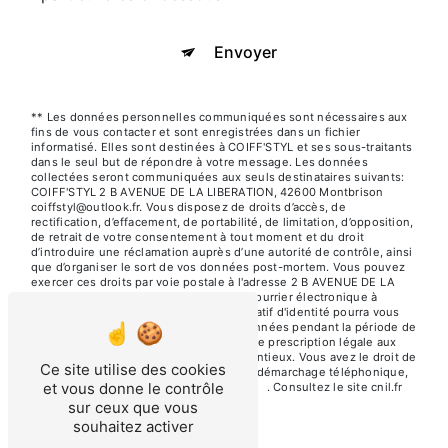
Envoyer
** Les données personnelles communiquées sont nécessaires aux
fins de vous contacter et sont enregistrées dans un fichier
informatisé. Elles sont destinées à COIFF'STYL et ses sous-traitants
dans le seul but de répondre à votre message. Les données
collectées seront communiquées aux seuls destinataires suivants:
COIFF'STYL 2 B AVENUE DE LA LIBERATION, 42600 Montbrison
coiffstyl@outlook.fr. Vous disposez de droits d’accès, de
rectification, d’effacement, de portabilité, de limitation, d’opposition,
de retrait de votre consentement à tout moment et du droit
d’introduire une réclamation auprès d’une autorité de contrôle, ainsi
que d’organiser le sort de vos données post-mortem. Vous pouvez
exercer ces droits par voie postale à l'adresse 2 B AVENUE DE LA
LIBERATION, 42600 Montbrison ou par courrier électronique à
l'adresse coiffstyl@outlook.fr. Un justificatif d'identité pourra vous
être demandé. Nous conservons vos données pendant la période de
prise de contact puis pendant la durée de prescription légale aux
fins probatoires et de gestion des contentieux. Vous avez le droit de
Ce site utilise des cookies
vous inscrire sur la liste d'opposition au démarchage téléphonique,
et vous donne le contrôle
disponible à cette adresse:
Bloctel.gouv.fr
. Consultez le site cnil.fr
pour plus d’informations sur vos droits.
sur ceux que vous
souhaitez activer