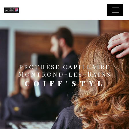
Panneau de gestion des cookies
prothèse capillaire
Montrond-les-Bains
COIFF'STYL